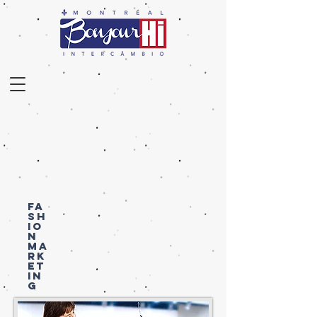
FA
SH
IO
N
MA
RK
ET
IN
G