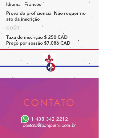
Idioma
Francês
Prova de proficiência
Não requer no
ato da inscrição
COÛT
Taxa de inscrição
$ 250 CAD
Preço por sessão
$7.086 CAD
CONTATO
1 438 342 2212
contato@bonjourhi.com.br