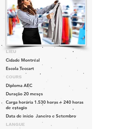
LIEU
Cidade
Montréal
Escola
Teccart
COURS
Diploma
AEC
Duração
20 meses
Carga horária
1.530 horas + 240 horas
de estagio
Data de início
Janeiro e Setembro
LANGUE