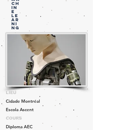
CH
IN
E
LE
AR
NI
NG
LIEU
Cidade
Montréal
Escola
Ascent
COURS
Diploma
AEC