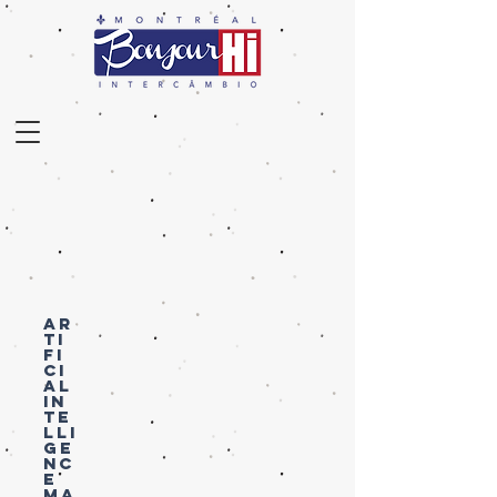
AR
TI
FI
CI
AL
IN
TE
LLI
GE
NC
E
MA