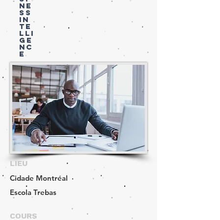
NE
SS
IN
TE
LLI
GE
NC
E
LIEU
Cidade
Montréal
Escola
Trebas
COURS