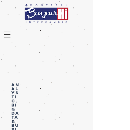
AN
AL
YS
TI
C,
BI
G
DA
TA
&
BU
SI