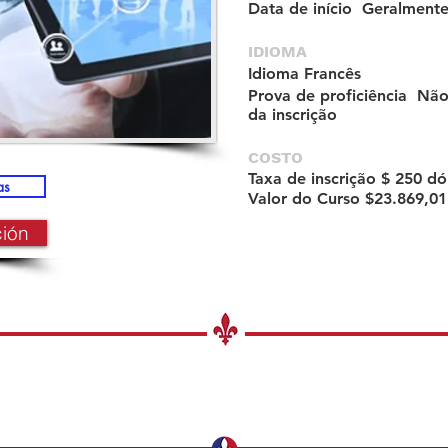
Data de início Geralment
IDIOMA
Idioma
Francês
Prova de proficiência
Não 
da inscrição
COSTO
Taxa de inscrição
$ 250 dó
as
Valor do Curso $23.869,01
ción