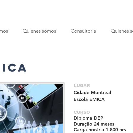
omos
Quienes somos
Consultoría
Quienes 
TICA
LUGAR
Cidade
Montréal
Escola
EMICA
CURSO
Diploma DEP
Duração
24 meses
Carga horária
1.800 hrs