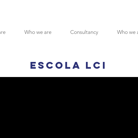
are
Who we are
Consultancy
Who we 
Escola LCI