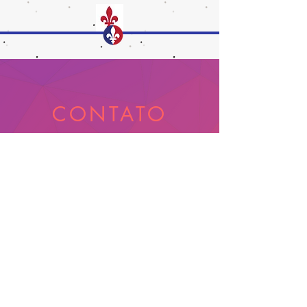
CONTATO
1 438 342 2212
contato@bonjourhi.com.br