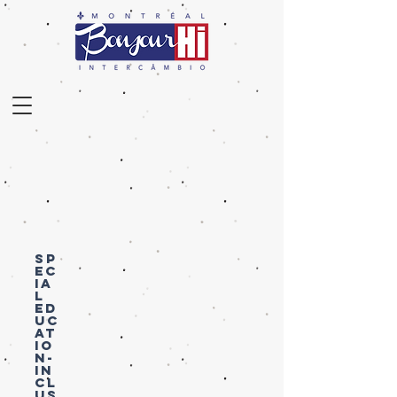
SP
EC
IA
L
ED
UC
AT
IO
N-
IN
CL
US