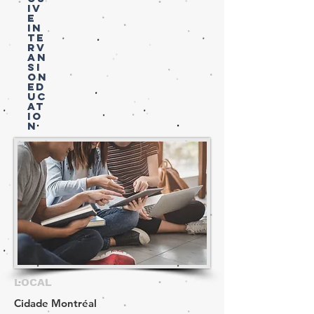
IV
E
IN
TE
RV
AN
SI
ON
ED
UC
AT
IO
N
LOCAL
Cidade Montréal