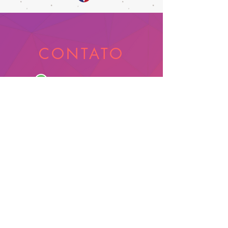
CONTATO
1 438 342 2212
contato@bonjourhi.com.br