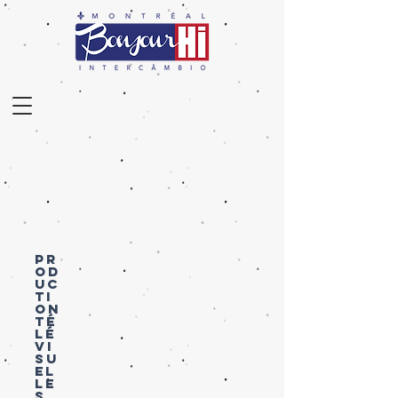
PR
OD
UC
TI
ON
TÉ
LÉ
VI
SU
EL
LE
S