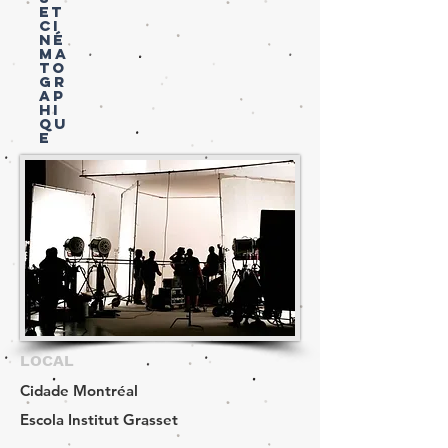
ET
CI
NÉ
MA
TO
GR
AP
HI
QU
E
LOCAL
Cidade
Montréal
Escola
Institut Grasset