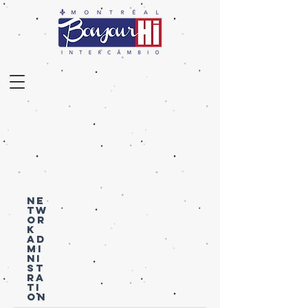
NE
TW
OR
K
AD
MI
NI
ST
RA
TI
ON