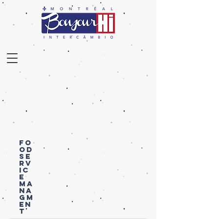
FO
OD
SE
RV
IC
E
MA
NA
GM
EN
T