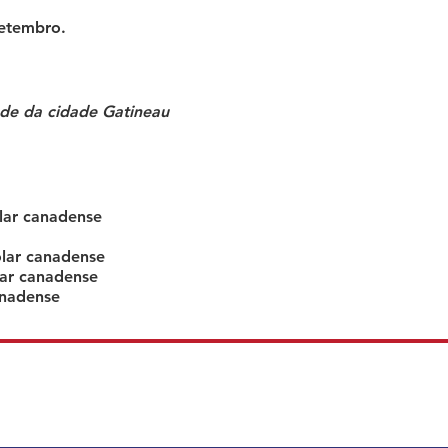
Setembro.
ade da cidade Gatineau
lar canadense
ólar canadense
lar canadense
anadense