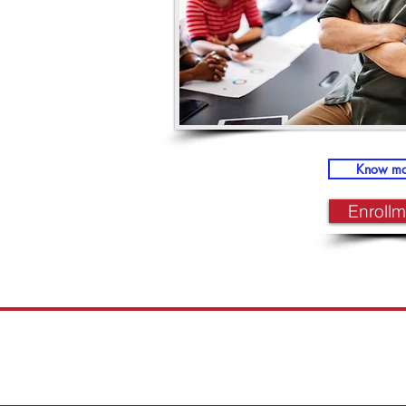
Know mo
Enrollm