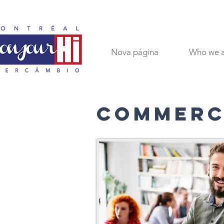
Nova página
Who we 
COMMERC