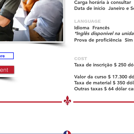
Carga horária
à consultar
Data de início
Janeiro e 
LANGUAGE
Idioma
Francês
*Inglês disponível na unid
Prova de proficiência
Sim
re
COST
Taxa de inscrição
$ 250 dó
ent
Valor da curso
$ 17.300 d
Taxa de material
$ 350 dó
Outras taxas $
64 dólar c