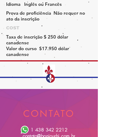
Idioma
Inglês ou Francês
Prova de proficiência
Não requer no
ato da inscrição
COST
Taxa de inscrição
$ 250 dólar
canadense
Valor do curso
$17.950 dólar
canadense
CONTATO
1 438 342 2212
contato@bonjourhi.com.br