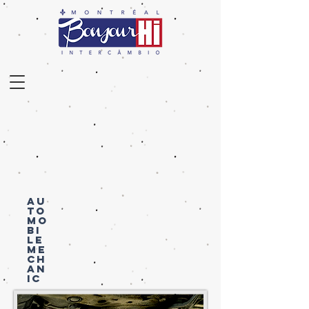
AU
TO
MO
BI
LE
ME
CH
AN
IC