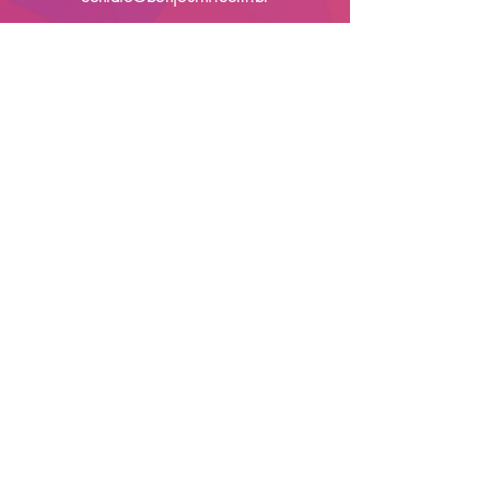
The values mentioned on our website, as well as the addition of school
material and available courses are subject to change by the school.