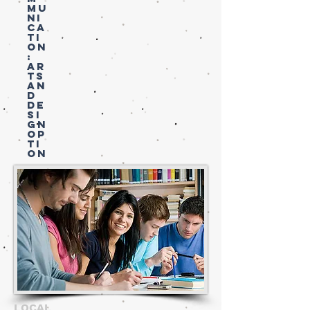
MU
NI
CA
TI
ON
:
AR
TS
AN
D
DE
SI
GN
OP
TI
ON
LOCAL