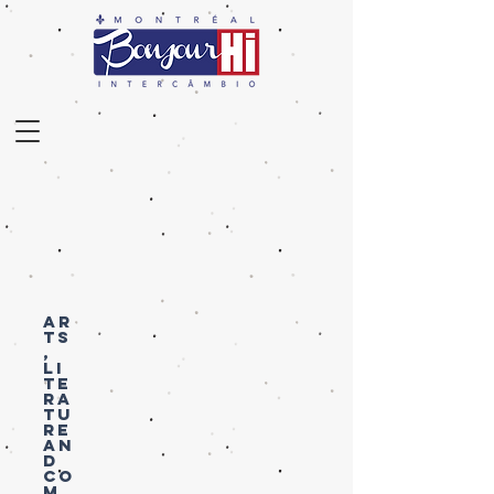
AR
TS
,
LI
TE
RA
TU
RE
AN
D
CO
M