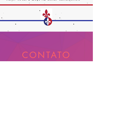
CONTATO
1 438 342 2212
contato@bonjourhi.com.br