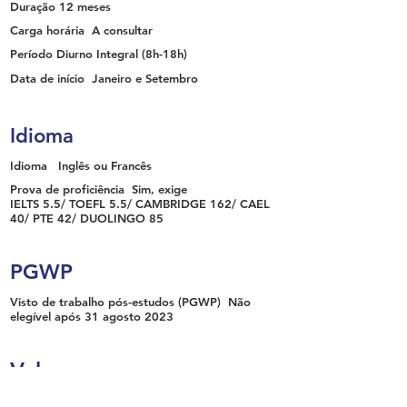
Duração
12 meses
Carga horária
A consultar
Período
Diurno Integral
(8h-18h)
Data de início
Janeiro e Setembro
Idioma
Idioma
Inglês ou Francês
Prova de proficiência
Sim, exige
IELTS 5.5/ TOEFL 5.5/ CAMBRIDGE 162/ CAEL
40/ PTE 42/ DUOLINGO 85
PGWP
Visto de trabalho pós-estudos (PGWP)
Não
elegível após 31 agosto 2023
Valor
Taxa de inscrição
$ 250 dólar canadense