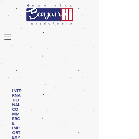
INTE
RNA
TIO
NAL
CO
MM
ERC
E
IMP
ORT-
EXP