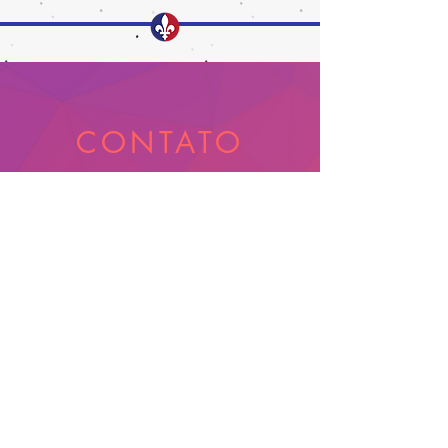
CONTATO
1 438 342 2212
contato@bonjourhi.com.br