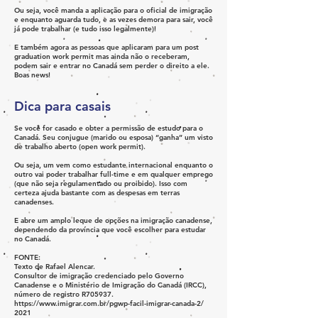
Ou seja, você manda a aplicação para o oficial de imigração
e enquanto aguarda tudo, e as vezes demora para sair, você
já pode trabalhar (e tudo isso legalmente)!
E também agora as pessoas que aplicaram para um post
graduation work permit mas ainda não o receberam,
podem sair e entrar no Canadá sem perder o direito a ele.
Boas news!
Dica para casais
Se você for casado e obter a permissão de estudo para o
Canadá. Seu conjugue (marido ou esposa) “ganha” um visto
de trabalho aberto (open work permit).
Ou seja, um vem como estudante internacional enquanto o
outro vai poder trabalhar full-time e em qualquer emprego
(que não seja regulamentado ou proibido). Isso com
certeza ajuda bastante com as despesas em terras
canadenses.
E abre um amplo leque de opções na imigração canadense,
dependendo da província que você escolher para estudar
no Canadá.
FONTE:
Texto de
Rafael Alencar.
Consultor de imigração credenciado pelo Governo
Canadense e o Ministério de Imigração do Canadá (IRCC),
número de registro R705937.
https://www.imigrar.com.br/pgwp-facil-imigrar-canada-2/
2021